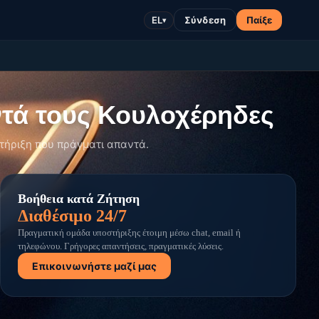
EL
Σύνδεση
Παίξε
▾
τά τους Κουλοχέρηδες
τήριξη που πράγματι απαντά.
Βοήθεια κατά Ζήτηση
Διαθέσιμο 24/7
Πραγματική ομάδα υποστήριξης έτοιμη μέσω chat, email ή
τηλεφώνου. Γρήγορες απαντήσεις, πραγματικές λύσεις.
Επικοινωνήστε μαζί μας