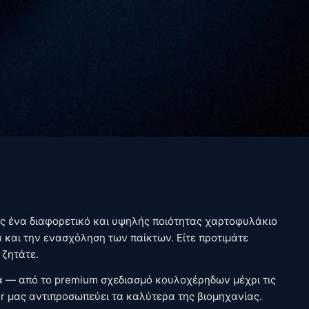
ας ένα διαφορετικό και υψηλής ποιότητας χαρτοφυλάκιο
α και την ενασχόληση των παίκτων. Είτε προτιμάτε
 ζητάτε.
ία — από το premium σχεδιασμό κουλοχέρηδων μέχρι τις
ster μας αντιπροσωπεύει τα καλύτερα της βιομηχανίας.