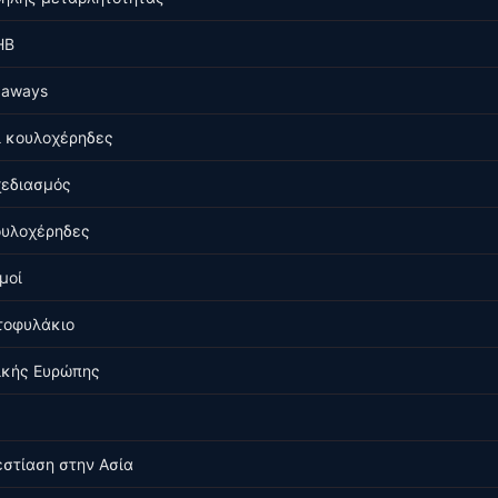
ΗΒ
gaways
ι κουλοχέρηδες
χεδιασμός
ουλοχέρηδες
μοί
τοφυλάκιο
ικής Ευρώπης
εστίαση στην Ασία