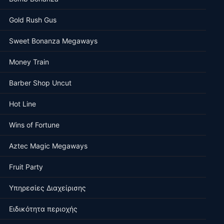
Gold Rush Gus
Sweet Bonanza Megaways
Money Train
Barber Shop Uncut
Hot Line
Wins of Fortune
Aztec Magic Megaways
Fruit Party
Υπηρεσίες Διαχείρισης
Ειδικότητα περιοχής