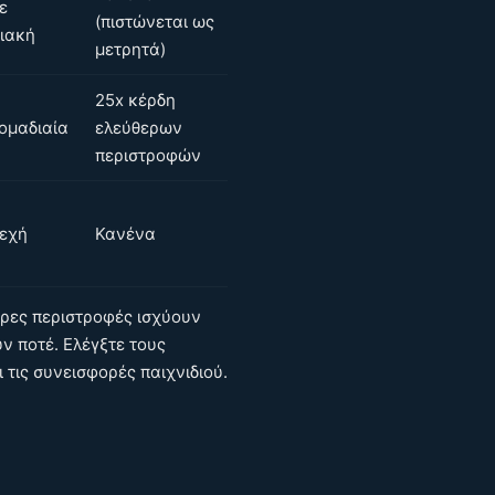
ε
(πιστώνεται ως
ιακή
μετρητά)
25x κέρδη
ομαδιαία
ελεύθερων
περιστροφών
εχή
Κανένα
ερες περιστροφές ισχύουν
ν ποτέ. Ελέγξτε τους
τις συνεισφορές παιχνιδιού.