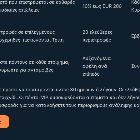
στό που επιστρέφεται σε καθαρές
Κάθ
10% έως EUR 200
μαδιαίες απώλειες
Κυρ
στροφές σε επιλεγμένους
20 ελεύθερες
Εβδ
οχέρηδες, πιστώνονται Τρίτη
περιστροφές
Αυξανόμενα
στε πόντους σε κάθε στοίχημα,
οφέλη ανά
Συν
γυρώστε για ανταμοιβές
επίπεδο
 πρέπει να ποντάρονται εντός 30 ημερών ή λήγουν. Οι ελεύθ
αιχνίδι. Οι πόντοι VIP συσσωρεύονται αυτόματα και δεν λήγου
οσφοράς για να κατανοήσετε τους περιορισμούς ανάληψης και 
ς