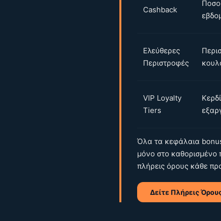
Ποσο
Cashback
εβδο
Ελεύθερες
Περι
Περιστροφές
κουλ
VIP Loyalty
Κερδί
Tiers
εξαρ
Όλα τα κεφάλαια bonus
μόνο στο καθορισμένο π
πλήρεις όρους κάθε πρ
Δείτε Πλήρεις Όρου