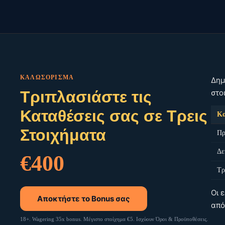
ΚΑΛΩΣΌΡΙΣΜΑ
Δημ
Τριπλασιάστε τις
στο
Καταθέσεις σας σε Τρεις
Κα
Στοιχήματα
Πρ
Δε
€400
Τρ
Οι 
Αποκτήστε το Bonus σας
από
18+. Wagering 35x bonus. Μέγιστο στοίχημα €5. Ισχύουν Όροι & Προϋποθέσεις.