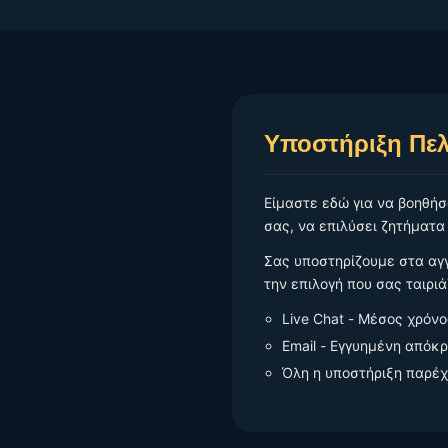
Υποστήριξη Πελ
Είμαστε εδώ για να βοηθήσ
σας, να επιλύσει ζητήματα
Σας υποστηρίζουμε στα αγ
την επιλογή που σας ταιριά
Live Chat - Μέσος χρόν
Email - Εγγυημένη απόκ
Όλη η υποστήριξη παρέχ