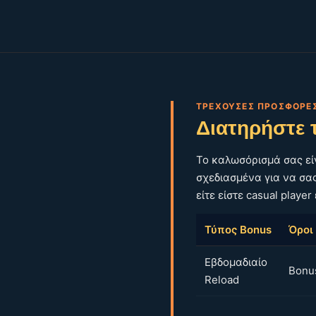
ΤΡΈΧΟΥΣΕΣ ΠΡΟΣΦΟΡΈ
Διατηρήστε 
Το καλωσόρισμά σας είν
σχεδιασμένα για να σας
είτε είστε casual player 
Τύπος Bonus
Όροι
Εβδομαδιαίο
Bonu
Reload