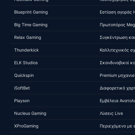
Blueprint Gaming
Εστίαση αγοράς 
Big Time Gaming
Πρωτοπόρος Me
Relax Gaming
Συγκέντρωση κα
Thunderkick
Καλλιτεχνικός σ
ELK Studios
Σκανδιναβικοί κ
Quickspin
Premium μηχανισ
iSoftBet
Διαφορετικό χαρ
Playson
Εμβέλεια Ανατολ
Nucleus Gaming
Λύσεις Live
XProGaming
Περιεχόμενο με 